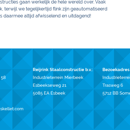
ructies gaan werkelijk de hele wereld over. Vaak
terwijl we tegelijkertijd flink zijn geautomatiseerd
is daarmee altijd afwisselend en uitdagend!
Reijrink Staalconstructie b.v.:
Bezoekadres
 58
Industrieterrein Mierbeek
Industrieterrei
Esbeekseweg 21
Trasweg 6
5085 EA Esbeek
5712 BB Som
-skellet.com