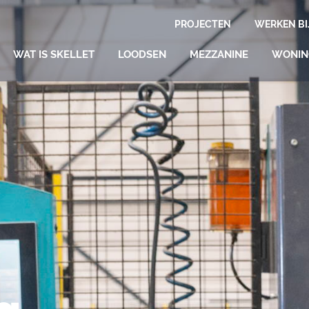
PROJECTEN
WERKEN BI
WAT IS SKELLET
LOODSEN
MEZZANINE
WONI