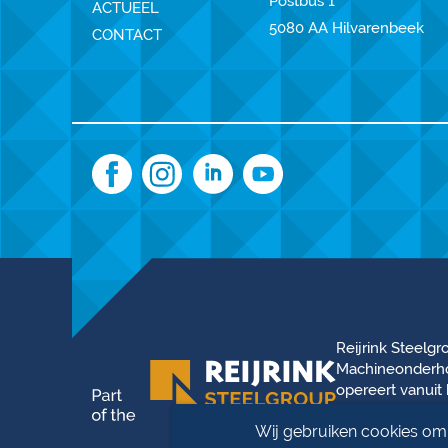
Postbus 1
ACTUEEL
5080 AA Hilvarenbeek
CONTACT
Reijrink Steelgr
Machineonderhou
opereert vanuit 
hanteren dezelfd
Wij gebruiken cookies om 
bouwen —
We s