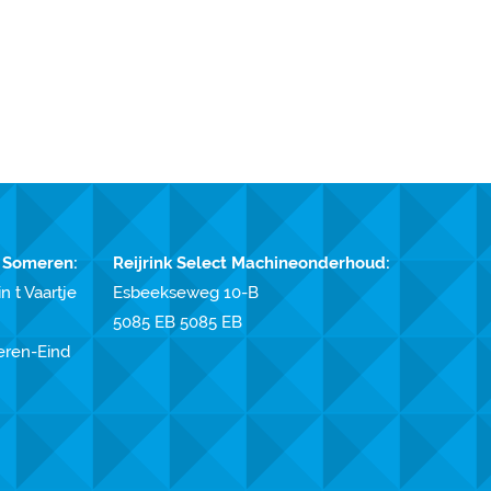
 Someren:
Reijrink Select Machineonderhoud:
n t Vaartje
Esbeekseweg 10-B
5085 EB 5085 EB
eren-Eind