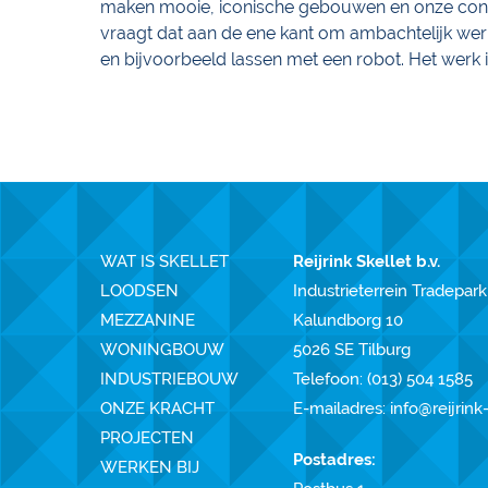
maken mooie, iconische gebouwen en onze const
vraagt dat aan de ene kant om ambachtelijk werk, 
en bijvoorbeeld lassen met een robot. Het werk 
WAT IS SKELLET
Reijrink Skellet b.v.
LOODSEN
Industrieterrein Tradepark
MEZZANINE
Kalundborg 10
WONINGBOUW
5026 SE Tilburg
INDUSTRIEBOUW
Telefoon:
(013) 504 1585
ONZE KRACHT
E-mailadres:
info@reijrink
PROJECTEN
Postadres:
WERKEN BIJ