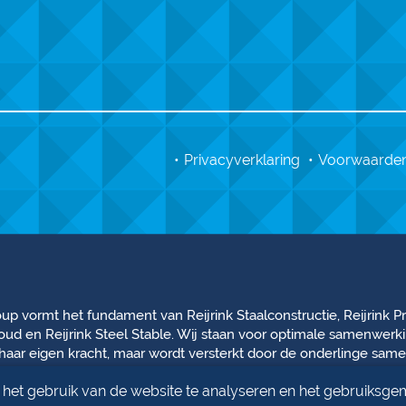
Privacyverklaring
Voorwaarde
oup vormt het fundament van Reijrink Staalconstructie, Reijrink Pro
d en Reijrink Steel Stable. Wij staan voor optimale samenwerki
haar eigen kracht, maar wordt versterkt door de onderlinge samen
e kernwaarden: teamkracht, professionaliteit, familiebedrijf, inn
het gebruik van de website te analyseren en het gebruiksge
teel the future
!