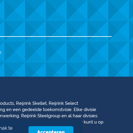
n
ducts, Reijrink Skellet, Reijrink Select
ng en een gedeelde toekomstvisie. Elke divisie
werking. Reijrink Steelgroup en al haar divisies
ovatie, en oplossingsgericht denken. Daar kunt u op
mak te
Accepteren