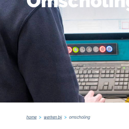
Omscholin
home
werken bij
omscholing