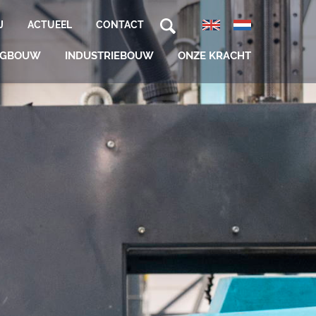
J
ACTUEEL
CONTACT
NGBOUW
INDUSTRIEBOUW
ONZE KRACHT