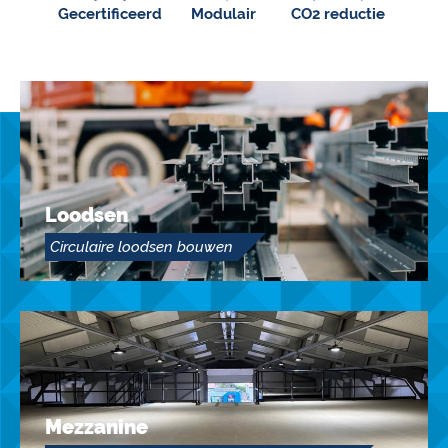
Gecertificeerd
Modulair
CO2 reductie
Loodsen
Circulaire loodsen bouwen
Mezzanine