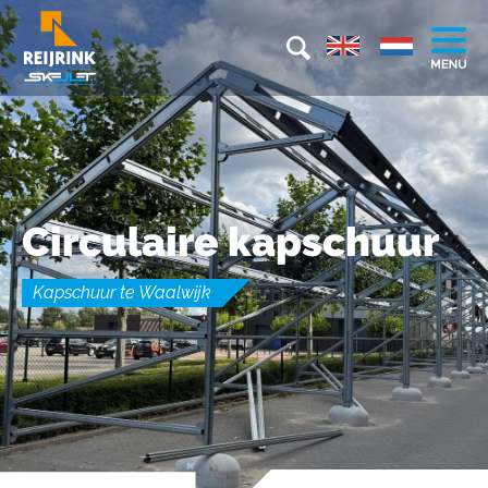
Circulaire kapschuur
Kapschuur te Waalwijk