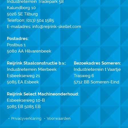
Industrieterrein Tradepark 58
Kalundborg 10
5026 SE Tilburg
Telefoon:
(013) 504 1585
E-mailadres:
info@reijrink-skellet.com
Postadres:
Postbus 1
5080 AA Hilvarenbeek
Reijrink Staalconstructie b.v.:
Bezoekadres Someren:
Industrieterrein Mierbeek
Industrieterrein t Vaartje
Esbeekseweg 21
Trasweg 6
5085 EA Esbeek
5712 BB Someren-Eind
Reijrink Select Machineonderhoud:
Esbeekseweg 10-B
5085 EB 5085 EB
Privacyverklaring
Voorwaarden