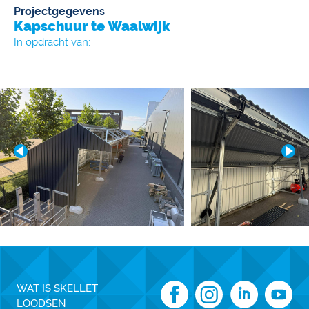
Projectgegevens
Kapschuur te Waalwijk
In opdracht van:
WAT IS SKELLET
LOODSEN