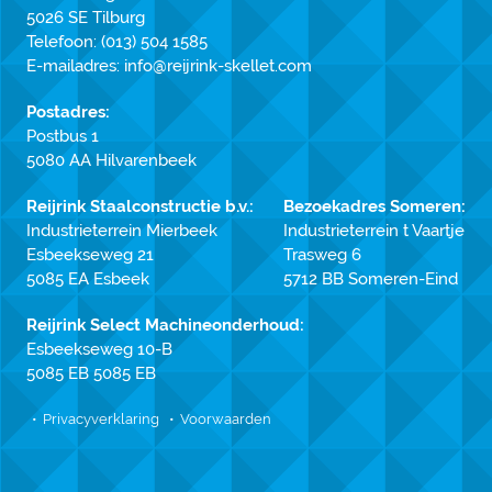
5026 SE Tilburg
Telefoon:
(013) 504 1585
E-mailadres:
info@reijrink-skellet.com
Postadres:
Postbus 1
5080 AA Hilvarenbeek
Reijrink Staalconstructie b.v.:
Bezoekadres Someren:
Industrieterrein Mierbeek
Industrieterrein t Vaartje
Esbeekseweg 21
Trasweg 6
5085 EA Esbeek
5712 BB Someren-Eind
Reijrink Select Machineonderhoud:
Esbeekseweg 10-B
5085 EB 5085 EB
Privacyverklaring
Voorwaarden