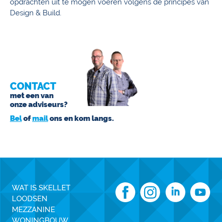
opdrachten uit te mogen voeren volgens de principes van
Design & Build.
CONTACT
met een van
onze adviseurs?
Bel
of
mail
ons en kom langs.
WAT IS SKELLET
LOODSEN
MEZZANINE
WONINGBOUW