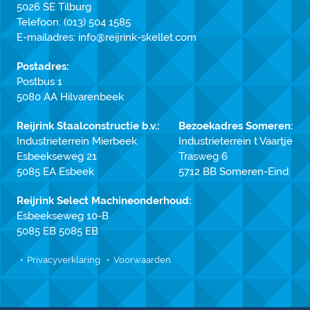
5026 SE Tilburg
Telefoon:
(013) 504 1585
E-mailadres:
info@reijrink-skellet.com
Postadres:
Postbus 1
5080 AA Hilvarenbeek
Reijrink Staalconstructie b.v.:
Bezoekadres Someren:
Industrieterrein Mierbeek
Industrieterrein t Vaartje
Esbeekseweg 21
Trasweg 6
5085 EA Esbeek
5712 BB Someren-Eind
Reijrink Select Machineonderhoud:
Esbeekseweg 10-B
5085 EB 5085 EB
Privacyverklaring
Voorwaarden