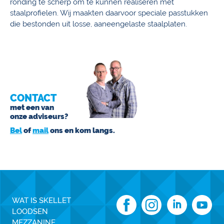
ronding te scherp om te kunnen realiseren met
staalprofielen. Wij maakten daarvoor speciale passtukken
die bestonden uit losse, aaneengelaste staalplaten.
CONTACT
met een van
onze adviseurs?
Bel
of
mail
ons en kom langs.
WAT IS SKELLET
LOODSEN
MEZZANINE