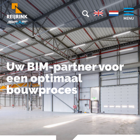
Uw BIM-partner voor
een optimaal
bouwproces