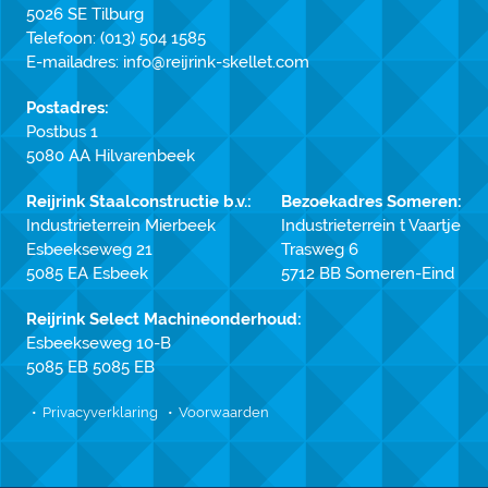
5026 SE Tilburg
Telefoon:
(013) 504 1585
E-mailadres:
info@reijrink-skellet.com
Postadres:
Postbus 1
5080 AA Hilvarenbeek
Reijrink Staalconstructie b.v.:
Bezoekadres Someren:
Industrieterrein Mierbeek
Industrieterrein t Vaartje
Esbeekseweg 21
Trasweg 6
5085 EA Esbeek
5712 BB Someren-Eind
Reijrink Select Machineonderhoud:
Esbeekseweg 10-B
5085 EB 5085 EB
Privacyverklaring
Voorwaarden