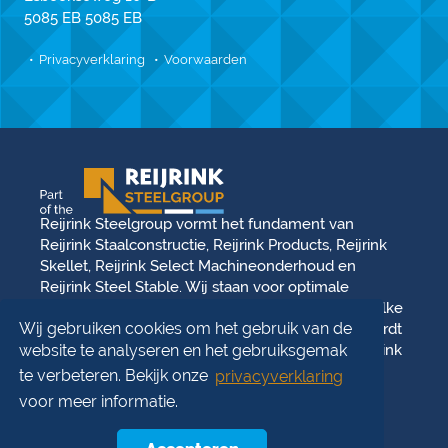
5085 EB 5085 EB
Privacyverklaring
Voorwaarden
Reijrink Steelgroup vormt het fundament van
Reijrink Staalconstructie, Reijrink Products, Reijrink
Skellet, Reijrink Select Machineonderhoud en
Reijrink Steel Stable. Wij staan voor optimale
samenwerking en een gedeelde toekomstvisie. Elke
Wij gebruiken cookies om het gebruik van de
divisie opereert vanuit haar eigen kracht, maar wordt
versterkt door de onderlinge samenwerking. Reijrink
website te analyseren en het gebruiksgemak
Steelgroup en al haar divisies hanteren dezelfde
te verbeteren. Bekijk onze
privacyverklaring
kernwaarden: teamkracht, professionaliteit,
voor meer informatie.
familiebedrijf, innovatie, en oplossingsgericht
denken. Daar kunt u op bouwen —
We steel the