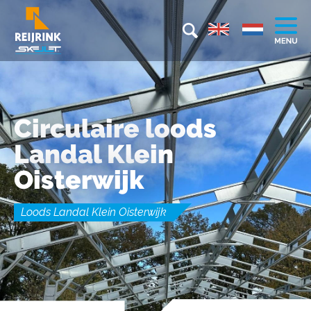
Circulaire loods
Landal Klein
Oisterwijk
Loods Landal Klein Oisterwijk