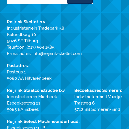
Reijrink Skellet b.v.
Industrieterrein Tradepark 58
Kalundborg 10
5026 SE Tilburg
Telefoon:
(013) 504 1585
E-mailadres:
info@reijrink-skellet.com
Postadres:
Postbus 1
5080 AA Hilvarenbeek
Reijrink Staalconstructie b.v.:
Bezoekadres Someren:
Industrieterrein Mierbeek
Industrieterrein t Vaartje
Esbeekseweg 21
Trasweg 6
5085 EA Esbeek
5712 BB Someren-Eind
Reijrink Select Machineonderhoud:
Esbeekseweg 10-B