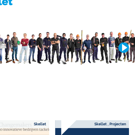
let
Skellet
Skellet , Projecten