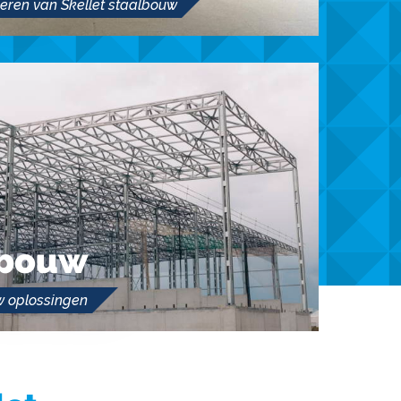
eren van Skellet staalbouw
ebouw
w oplossingen