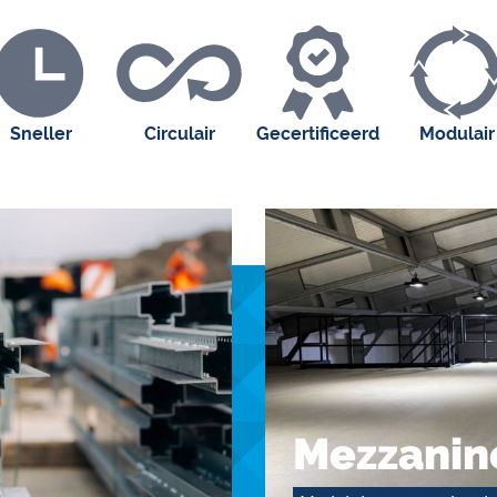
Sneller
Circulair
Gecertificeerd
Modulair
Mezzanin