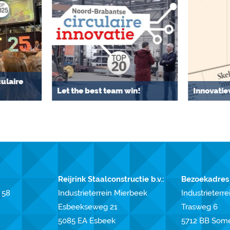
culaire
Let the best team win!
Innovati
Reijrink Staalconstructie b.v.:
Bezoekadres
 58
Industrieterrein Mierbeek
Industrieterrei
Esbeekseweg 21
Trasweg 6
5085 EA Esbeek
5712 BB Som