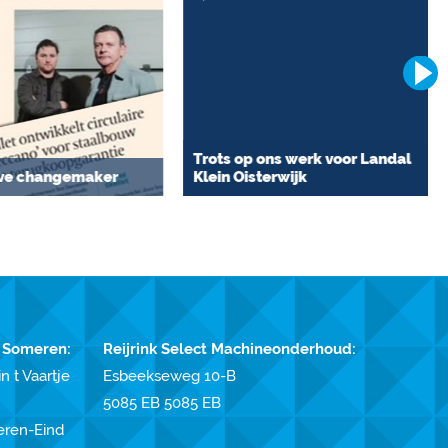
Trots op ons werk voor Landal
eve changemaker
Klein Oisterwijk
 Someren:
Reijrink Select Machineonderhoud:
n t Vaartje
Esbeekseweg 10-B
5085 EB 5085 EB
eren-Eind