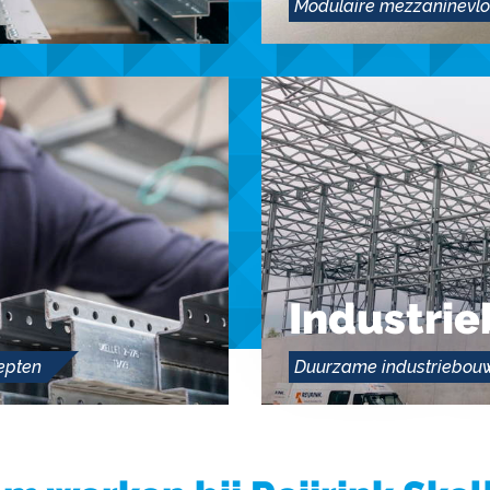
Modulaire mezzaninevlo
Industri
epten
Duurzame industriebou