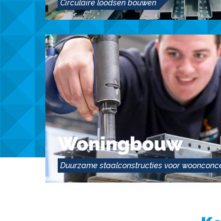
Circulaire loodsen bouwen
Woningbouw
Duurzame staalconstructies voor woonconc