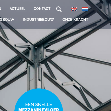
J
ACTUEEL
CONTACT
NGBOUW
INDUSTRIEBOUW
ONZE KRACHT