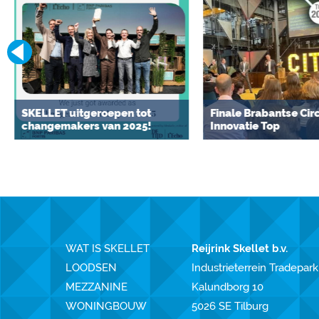
SKELLET uitgeroepen tot
Finale Brabantse Cir
changemakers van 2025!
Innovatie Top
WAT IS SKELLET
Reijrink Skellet b.v.
LOODSEN
Industrieterrein Tradepark
MEZZANINE
Kalundborg 10
WONINGBOUW
5026 SE Tilburg