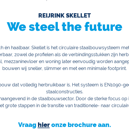
REIJRINK SKELLET
We steel the future
sch én haalbaar. Skellet is het circulaire staalbouwsysteem m
rbaar, zowel de profielen als de verbindingsstukken zijn herbr
al, mezzaninevloer en woning later eenvoudig worden aangepast
bouwen wij sneller, slimmer en met een minimale footprint.
lbouw dat volledig herbruikbaar is. Het systeem is EN1090-gece
staalconstructies.
 toonaangevend in de staalbouwsector. Door de sterke focus op
let grote stappen in de transitie van traditionele- naar circula
Vraag
hier
onze brochure aan.