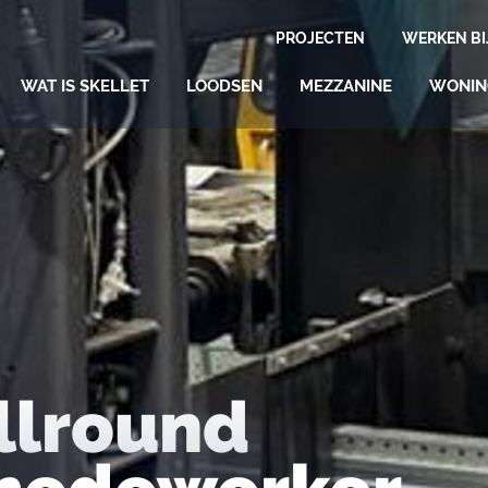
PROJECTEN
WERKEN BI
WAT IS SKELLET
LOODSEN
MEZZANINE
WONI
llround