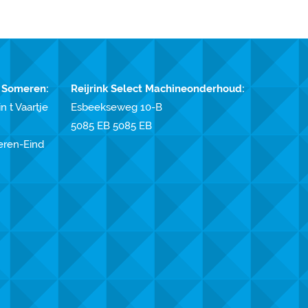
 Someren:
Reijrink Select Machineonderhoud:
n t Vaartje
Esbeekseweg 10-B
5085 EB 5085 EB
eren-Eind