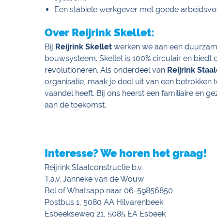
Een stabiele werkgever met goede arbeidsv
Over Reijrink Skellet:
Bij
Reijrink Skellet
werken we aan een duurzame
bouwsysteem. Skellet is 100% circulair en bie
revolutioneren. Als onderdeel van
Reijrink Staa
organisatie, maak je deel uit van een betrokken t
vaandel heeft. Bij ons heerst een familiaire en 
aan de toekomst.
Interesse? We horen het graag!
Reijrink Staalconstructie b.v.
T.a.v. Janneke van de Wouw
Bel of Whatsapp naar 06-59856850
Postbus 1, 5080 AA Hilvarenbeek
Esbeekseweg 21, 5085 EA Esbeek