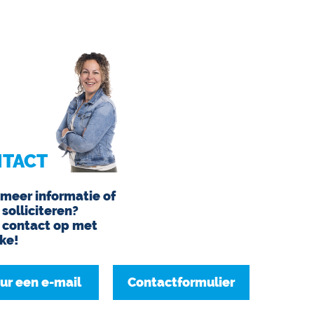
TACT
 meer informatie of
 solliciteren?
contact op met
ke!
ur een e-mail
Contactformulier