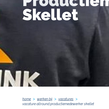
Productie
Skellet
home
werken bij
vacatures
vacature allround productiemedewerker skellet